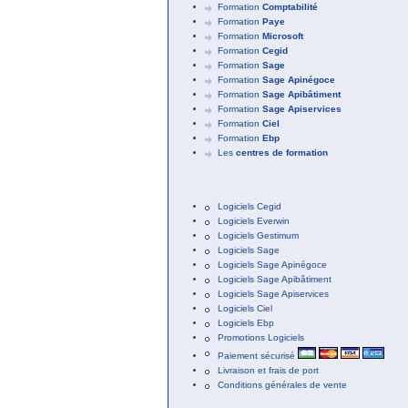
Formation
Comptabilité
Formation
Paye
Formation
Microsoft
Formation
Cegid
Formation
Sage
Formation
Sage Apinégoce
Formation
Sage Apibâtiment
Formation
Sage Apiservices
Formation
Ciel
Formation
Ebp
Les
centres de formation
Logiciels Cegid
Logiciels Everwin
Logiciels Gestimum
Logiciels Sage
Logiciels Sage Apinégoce
Logiciels Sage Apibâtiment
Logiciels Sage Apiservices
Logiciels Ciel
Logiciels Ebp
Promotions Logiciels
Paiement sécurisé
Livraison et frais de port
Conditions générales de vente