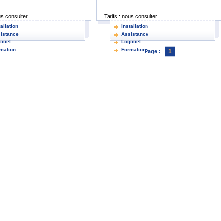
s consulter
Tarifs :
nous consulter
tallation
Installation
istance
Assistance
iciel
Logiciel
mation
Formation
1
Page :