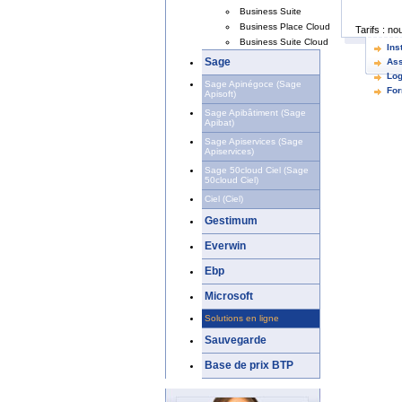
Business Suite
Business Place Cloud
Tarifs :
nou
Business Suite Cloud
Ins
Sage
Ass
Log
Sage Apinégoce (Sage
For
Apisoft)
Sage Apibâtiment (Sage
Apibat)
Sage Apiservices (Sage
Apiservices)
Sage 50cloud Ciel (Sage
50cloud Ciel)
Ciel (Ciel)
Gestimum
Everwin
Ebp
Microsoft
Solutions en ligne
Sauvegarde
Base de prix BTP