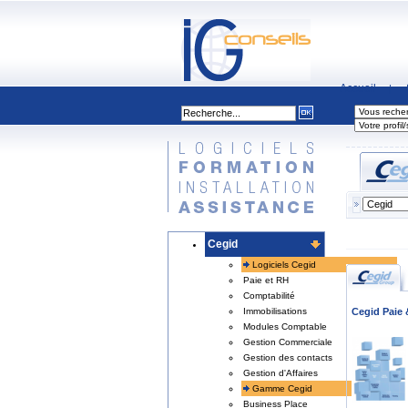
Accueil
|
Cegid
Logiciels Cegid
Paie et RH
Comptabilité
Cegid Paie 
Immobilisations
Modules Comptable
Gestion Commerciale
Gestion des contacts
Gestion d'Affaires
Gamme Cegid
Business Place