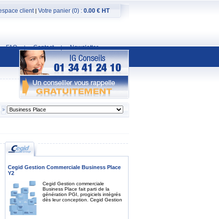
espace client
Votre panier (0) :
0.00 € HT
|
FAQ
Contact
Newsletter
|
|
Cegid Gestion Commerciale Business Place
Y2
Cegid Gestion commerciale
Business Place fait parti de la
génération PGI, progiciels intégrés
dès leur conception. Cegid Gestion