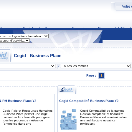
Votre 
Services
Société
Partenariat
Formation
Blog comptabilité
|
|
|
|
|
Cegid - Business Place
1
Page :
& RH Business Place Y2
Cegid Comptabilité Business Place Y2
Cegid Paie et Ressources Humaines
Cegid Comptabilité de la gamme
Business Place permet une large
Gestion comptable et financière
couverture fonctionnelle pour gérer
Business Place est construit selon
tous les processus métiers de
une architecture novatrice
l'entreprise dans une
privilégiant