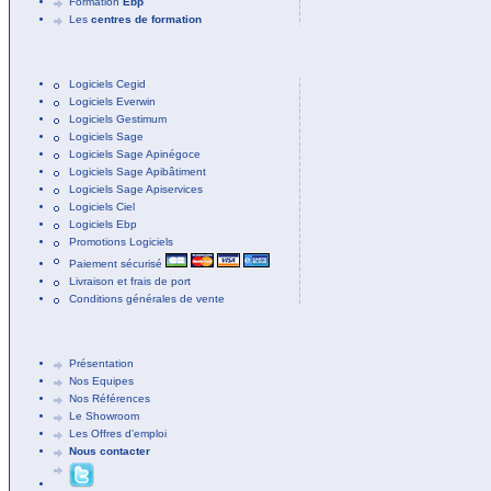
Formation
Ebp
Les
centres de formation
Logiciels Cegid
Logiciels Everwin
Logiciels Gestimum
Logiciels Sage
Logiciels Sage Apinégoce
Logiciels Sage Apibâtiment
Logiciels Sage Apiservices
Logiciels Ciel
Logiciels Ebp
Promotions Logiciels
Paiement sécurisé
Livraison et frais de port
Conditions générales de vente
Présentation
Nos Equipes
Nos Références
Le Showroom
Les Offres d'emploi
Nous contacter