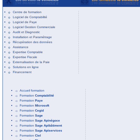
Centre de formation
Logiciel de Comptabilité
Logiciel de Paye
Logiciel Gestion Commerciale
Audit et Diagnostic
Installation et Paramétrage
Récupération des données
Assistance
Expertise Comptable
Expertise Fiscale
Externalisation de la Paie
Solutions en ligne
Financement
Accueil formation
Formation
Comptabilité
Formation
Paye
Formation
Microsoft
Formation
Cegid
Formation
Sage
Formation
Sage Apinégoce
Formation
Sage Apibâtiment
Formation
Sage Apiservices
Formation
Ciel