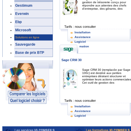
gestion de trésorerie conçu pour
Gestimum
répondre aux attentes des chefs
d'entreprise, des gérants, des
Everwin
Ebp
Tarifs :
nous consulter
Microsoft
Installation
Assistance
Solutions en ligne
Logiciel
Sauvegarde
Formation
Base de prix BTP
Sage CRM 30
Sage CRM 30 (remplacée par Sage
100c) est destiné aux petites
entreprises désirant structurer et
optimiser leurs actions commerciales
Cet outil de gestion des
Tarifs :
nous consulter
Installation
Assistance
Logiciel