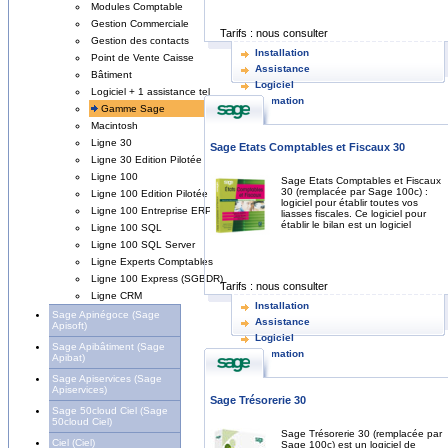
Modules Comptable
Gestion Commerciale
Tarifs :
nous consulter
Gestion des contacts
Installation
Point de Vente Caisse
Assistance
Bâtiment
Logiciel
Logiciel + 1 assistance tel
Formation
Gamme Sage
Macintosh
Ligne 30
Sage Etats Comptables et Fiscaux 30
Ligne 30 Edition Pilotée
Ligne 100
Sage Etats Comptables et Fiscaux
30 (remplacée par Sage 100c) :
Ligne 100 Edition Pilotée
logiciel pour établir toutes vos
Ligne 100 Entreprise ERP
liasses fiscales. Ce logiciel pour
établir le bilan est un logiciel
Ligne 100 SQL
Ligne 100 SQL Server
Ligne Experts Comptables
Ligne 100 Express (SGBDR)
Tarifs :
nous consulter
Ligne CRM
Installation
Sage Apinégoce (Sage
Assistance
Apisoft)
Logiciel
Sage Apibâtiment (Sage
Formation
Apibat)
Sage Apiservices (Sage
Apiservices)
Sage Trésorerie 30
Sage 50cloud Ciel (Sage
50cloud Ciel)
Sage Trésorerie 30 (remplacée par
Ciel (Ciel)
Sage 100c) est un logiciel de