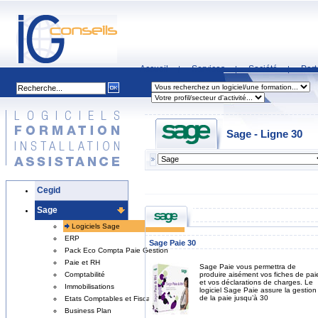
Accueil
Services
Société
Part
|
|
|
Sage - Ligne 30
Cegid
Sage
Logiciels Sage
ERP
Sage Paie 30
Pack Eco Compta Paie Gestion
Paie et RH
Sage Paie vous permettra de
produire aisément vos fiches de pai
Comptabilité
et vos déclarations de charges. Le
Immobilisations
logiciel Sage Paie assure la gestion
de la paie jusqu’à 30
Etats Comptables et Fiscaux
Business Plan