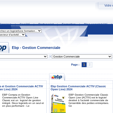
Votre 
Services
Société
Partenariat
Formation
Blog comptabilité
|
|
|
|
|
Ebp - Gestion Commerciale
1
2
Page :
 et Gestion Commerciale ACTIV
Ebp Gestion Commerciale ACTIV (Classic
en Line) 2024
Open Line) 2024
EBP Compta et Gestion
EBP Gestion Commerciale Classic
Commerciale ACTIV Open Line
Open Line (ACTIV) est le logiciel
Classic est un logiciel de gestion
destiné à l’activité commerciale de
intégré. Deux logiciels en un seul et
l'ensemble des petites entreprises.
en plus performant : Le
Ce