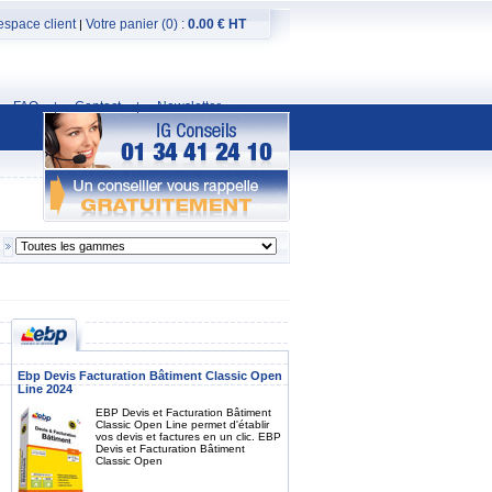
espace client
Votre panier (0) :
0.00 € HT
|
FAQ
Contact
Newsletter
|
|
Ebp Devis Facturation Bâtiment Classic Open
Line 2024
EBP Devis et Facturation Bâtiment
Classic Open Line permet d'établir
vos devis et factures en un clic. EBP
Devis et Facturation Bâtiment
Classic Open