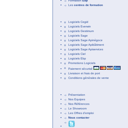
Formation
Ebp
Les
centres de formation
Logiciels Cegid
Logiciels Everwin
Logiciels Gestimum
Logiciels Sage
Logiciels Sage Apinégoce
Logiciels Sage Apibâtiment
Logiciels Sage Apiservices
Logiciels Ciel
Logiciels Ebp
Promotions Logiciels
Paiement sécurisé
Livraison et frais de port
Conditions générales de vente
Présentation
Nos Equipes
Nos Références
Le Showroom
Les Offres d'emploi
Nous contacter