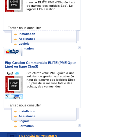
gamme ELITE PME d'Ebp (le haut
de gamme des logiciels Ebp). Le
logiciel EBP Gestion
Tarifs :
nous consulter
Installation
Assistance
Logiciel
Formation
Ebp Gestion Commerciale ELITE (PME Open
Line) en ligne (SaaS)
Structurez votre PME grâce à une
solution de gestion exhaustive (le
haut de gamme des logiciels Ebp).
En plus de la maîtrise totale des
achats, des ventes, des
Tarifs :
nous consulter
Installation
Assistance
Logiciel
Formation