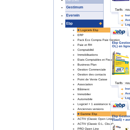
Ciel (Ciel)
Gestimum
Tarifs :
nou
Everwin
Ins
Ass
Ebp
Log
For
Logiciels Ebp
ERP
Pack Eco Compta Paie Gestion
Ebp Gestio
Paie et RH
OL) en ligne
Comptabilité
Immobilisations
Etats Comptables et Fiscaux
Business Plan
Gestion Commerciale
Gestion des contacts
Point de Vente Caisse
Tarifs :
nou
Association
Ins
Bâtiment
Ass
Immobilier
Log
Automobile
For
Logiciel + 1 assistance tel
Anciennes versions
Gamme Ebp
Ebp Gestio
ACTIV (Classic Open Line)
(SaaS) + ass
ACTIV (Classic O.L. Cloud)
PRO Open Line