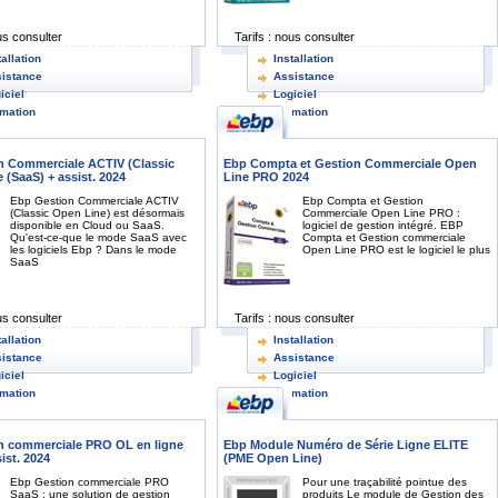
s consulter
Tarifs :
nous consulter
tallation
Installation
istance
Assistance
iciel
Logiciel
mation
Formation
n Commerciale ACTIV (Classic
Ebp Compta et Gestion Commerciale Open
 (SaaS) + assist. 2024
Line PRO 2024
Ebp Gestion Commerciale ACTIV
Ebp Compta et Gestion
(Classic Open Line) est désormais
Commerciale Open Line PRO :
disponible en Cloud ou SaaS.
logiciel de gestion intégré. EBP
Qu'est-ce-que le mode SaaS avec
Compta et Gestion commerciale
les logiciels Ebp ? Dans le mode
Open Line PRO est le logiciel le plus
SaaS
s consulter
Tarifs :
nous consulter
tallation
Installation
istance
Assistance
iciel
Logiciel
mation
Formation
n commerciale PRO OL en ligne
Ebp Module Numéro de Série Ligne ELITE
ist. 2024
(PME Open Line)
Ebp Gestion commerciale PRO
Pour une traçabilité pointue des
SaaS : une solution de gestion
produits Le module de Gestion des