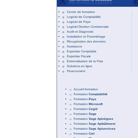
Centre de formation
Logiciel de Comptabilité
Logiciel de Paye
Logiciel Gestion Commerciale
Audit et Diagnostic
Installation et Paramétrage
Récupération des données
Assistance
Expertise Comptable
Expertise Fiscale
Externalisation de la Paie
Solutions en ligne
Financement
Accueil formation
Formation
Comptabilité
Formation
Paye
Formation
Microsoft
Formation
Cegid
Formation
Sage
Formation
Sage Apinégoce
Formation
Sage Apibâtiment
Formation
Sage Apiservices
Formation
Ciel