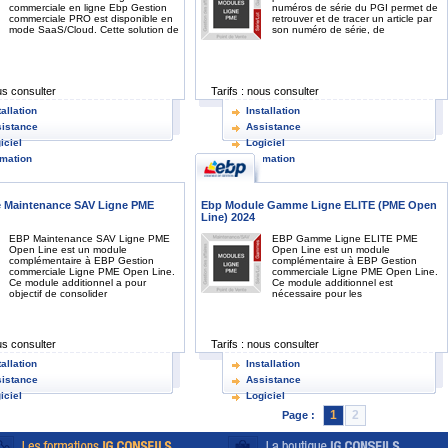
commerciale en ligne Ebp Gestion
numéros de série du PGI permet de
commerciale PRO est disponible en
retrouver et de tracer un article par
mode SaaS/Cloud. Cette solution de
son numéro de série, de
s consulter
Tarifs :
nous consulter
tallation
Installation
istance
Assistance
iciel
Logiciel
mation
Formation
 Maintenance SAV Ligne PME
Ebp Module Gamme Ligne ELITE (PME Open
Line) 2024
EBP Maintenance SAV Ligne PME
EBP Gamme Ligne ELITE PME
Open Line est un module
Open Line est un module
complémentaire à EBP Gestion
complémentaire à EBP Gestion
commerciale Ligne PME Open Line.
commerciale Ligne PME Open Line.
Ce module additionnel a pour
Ce module additionnel est
objectif de consolider
nécessaire pour les
s consulter
Tarifs :
nous consulter
tallation
Installation
istance
Assistance
iciel
Logiciel
1
2
Page :