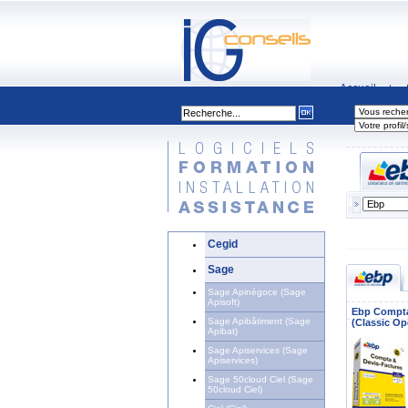
Accueil
|
Cegid
Sage
Sage Apinégoce (Sage
Apisoft)
Ebp Compta
Sage Apibâtiment (Sage
(Classic Op
Apibat)
Sage Apiservices (Sage
Apiservices)
Sage 50cloud Ciel (Sage
50cloud Ciel)