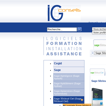
Accueil
|
Cegid
Sage
Sage Apinégoce (Sage
Apisoft)
Sage 50clou
Sage Apibâtiment (Sage
Apibat)
Sage Apiservices (Sage
Apiservices)
Sage 50cloud Ciel (Sage
50cloud Ciel)
Logiciels Sage 50cloud Ciel