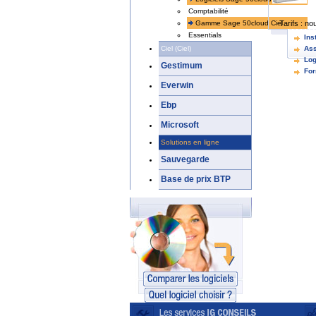
Comptabilité
Tarifs :
nou
Gamme Sage 50cloud Ciel
Essentials
Ins
Ciel (Ciel)
Ass
Log
Gestimum
For
Everwin
Ebp
Microsoft
Solutions en ligne
Sauvegarde
Base de prix BTP