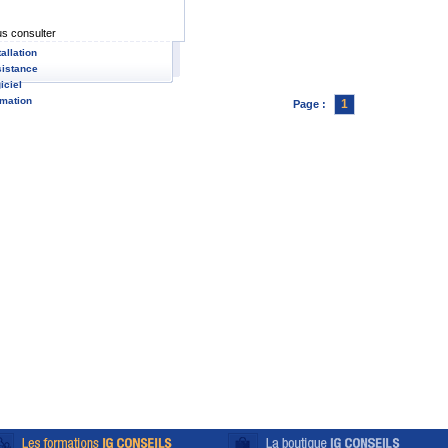
s consulter
tallation
istance
iciel
mation
1
Page :