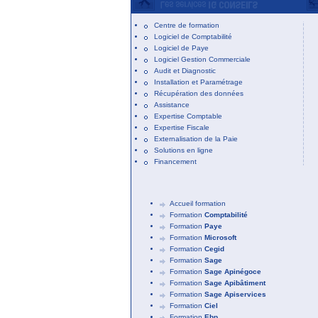
Centre de formation
Logiciel de Comptabilité
Logiciel de Paye
Logiciel Gestion Commerciale
Audit et Diagnostic
Installation et Paramétrage
Récupération des données
Assistance
Expertise Comptable
Expertise Fiscale
Externalisation de la Paie
Solutions en ligne
Financement
Accueil formation
Formation
Comptabilité
Formation
Paye
Formation
Microsoft
Formation
Cegid
Formation
Sage
Formation
Sage Apinégoce
Formation
Sage Apibâtiment
Formation
Sage Apiservices
Formation
Ciel
Formation
Ebp