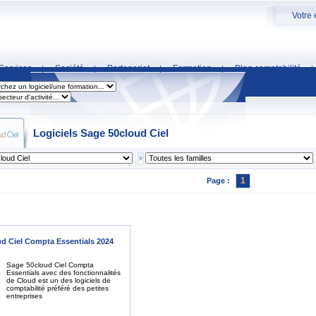
Votre 
Services
Société
Partenariat
Formation
Blog comptabilité
|
|
|
|
|
Logiciels Sage 50cloud Ciel
1
Page :
d Ciel Compta Essentials 2024
Sage 50cloud Ciel Compta
Essentials avec des fonctionnalités
de Cloud est un des logiciels de
comptabilité préféré des petites
entreprises