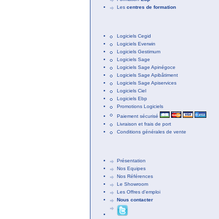
Les
centres de formation
Logiciels Cegid
Logiciels Everwin
Logiciels Gestimum
Logiciels Sage
Logiciels Sage Apinégoce
Logiciels Sage Apibâtiment
Logiciels Sage Apiservices
Logiciels Ciel
Logiciels Ebp
Promotions Logiciels
Paiement sécurisé
Livraison et frais de port
Conditions générales de vente
Présentation
Nos Equipes
Nos Références
Le Showroom
Les Offres d'emploi
Nous contacter