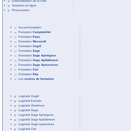
Externalisation de la Paie
Solutions en ligne
Financement
Accueil formation
Formation
Comptabilité
Formation
Paye
Formation
Microsoft
Formation
Cegid
Formation
Sage
Formation
Sage Apinégoce
Formation
Sage Apibâtiment
Formation
Sage Apiservices
Formation
Ciel
Formation
Ebp
Les
centres de formation
Logiciels Cegid
Logiciels Everwin
Logiciels Gestimum
Logiciels Sage
Logiciels Sage Apinégoce
Logiciels Sage Apibâtiment
Logiciels Sage Apiservices
Logiciels Ciel