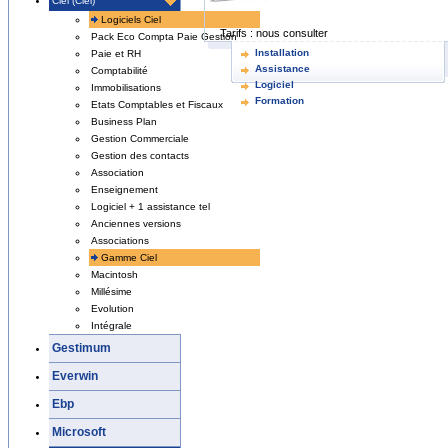
Ciel (Ciel)
Logiciels Ciel
Tarifs :
nous consulter
Pack Eco Compta Paie Gestion
Installation
Paie et RH
Assistance
Comptabilité
Logiciel
Immobilisations
Formation
Etats Comptables et Fiscaux
Business Plan
Gestion Commerciale
Gestion des contacts
Association
Enseignement
Logiciel + 1 assistance tel
Anciennes versions
Associations
Gamme Ciel
Macintosh
Millésime
Evolution
Intégrale
Gestimum
Everwin
Ebp
Microsoft