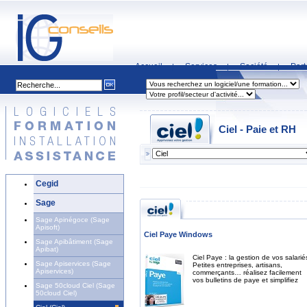
Accueil
Services
Société
Part
|
|
|
Ciel - Paie et RH
Cegid
Sage
Sage Apinégoce (Sage
Apisoft)
Ciel Paye Windows
Sage Apibâtiment (Sage
Apibat)
Ciel Paye : la gestion de vos salarié
Sage Apiservices (Sage
Petites entreprises, artisans,
Apiservices)
commerçants… réalisez facilement
vos bulletins de paye et simplifiez
Sage 50cloud Ciel (Sage
50cloud Ciel)