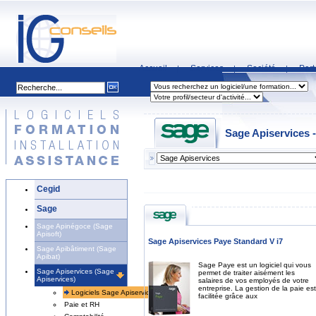
Accueil
Services
Société
Part
|
|
|
Sage Apiservices 
Cegid
Sage
Sage Apinégoce (Sage
Apisoft)
Sage Apiservices Paye Standard V i7
Sage Apibâtiment (Sage
Apibat)
Sage Paye est un logiciel qui vous
Sage Apiservices (Sage
permet de traiter aisément les
Apiservices)
salaires de vos employés de votre
entreprise. La gestion de la paie est
Logiciels Sage Apiservices
facilitée grâce aux
Paie et RH