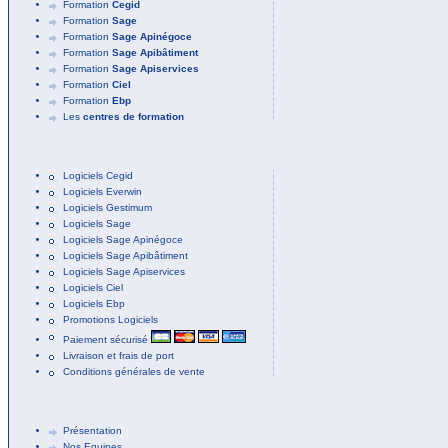
Formation
Cegid
Formation
Sage
Formation
Sage Apinégoce
Formation
Sage Apibâtiment
Formation
Sage Apiservices
Formation
Ciel
Formation
Ebp
Les
centres de formation
Logiciels Cegid
Logiciels Everwin
Logiciels Gestimum
Logiciels Sage
Logiciels Sage Apinégoce
Logiciels Sage Apibâtiment
Logiciels Sage Apiservices
Logiciels Ciel
Logiciels Ebp
Promotions Logiciels
Paiement sécurisé
Livraison et frais de port
Conditions générales de vente
Présentation
Nos Equipes