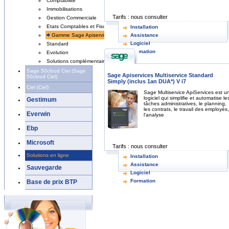
Comptabilité
Immobilisations
Tarifs :
nous consulter
Gestion Commerciale
Etats Comptables et Fiscaux
Installation
Gamme Sage Apiservices
Assistance
Logiciel
Standard
Formation
Evolution
Solutions complémentaires
Sage 50cloud Ciel (Sage
Sage Apiservices Multiservice Standard
50cloud Ciel)
Simply (inclus 1an DUA*) V i7
Ciel (Ciel)
Sage Multiservice ApiServices est u
logiciel qui simplifie et automatise le
Gestimum
tâches administratives, le planning,
les contrats, le travail des employés,
Everwin
l'analyse
Ebp
Microsoft
Tarifs :
nous consulter
Solutions en ligne
Installation
Assistance
Sauvegarde
Logiciel
Formation
Base de prix BTP