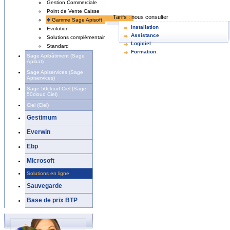
Gestion Commerciale
Point de Vente Caisse
Tarifs :
nous consulter
Gamme Sage Apisoft
Installation
Evolution
Assistance
Solutions complémentaires
Logiciel
Standard
Formation
Sage Apibâtiment (Sage
Apibat)
Sage Apiservices (Sage
Apiservices)
Sage 50cloud Ciel (Sage
50cloud Ciel)
Ciel (Ciel)
Gestimum
Everwin
Ebp
Microsoft
Solutions en ligne
Sauvegarde
Base de prix BTP