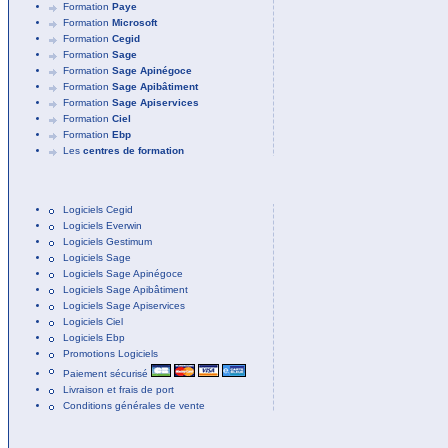
Formation
Paye
Formation
Microsoft
Formation
Cegid
Formation
Sage
Formation
Sage Apinégoce
Formation
Sage Apibâtiment
Formation
Sage Apiservices
Formation
Ciel
Formation
Ebp
Les
centres de formation
Logiciels Cegid
Logiciels Everwin
Logiciels Gestimum
Logiciels Sage
Logiciels Sage Apinégoce
Logiciels Sage Apibâtiment
Logiciels Sage Apiservices
Logiciels Ciel
Logiciels Ebp
Promotions Logiciels
Paiement sécurisé
Livraison et frais de port
Conditions générales de vente