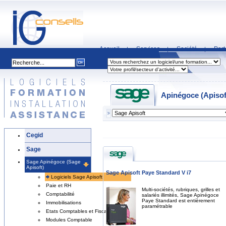
Accueil
Services
Société
Part
|
|
|
Apinégoce (Apisoft
Cegid
Sage
Sage Apinégoce (Sage
Apisoft)
Sage Apisoft Paye Standard V i7
Logiciels Sage Apisoft
Paie et RH
Multi-sociétés, rubriques, grilles et
Comptabilité
salariés illimités, Sage Apinégoce
Paye Standard est entièrement
Immobilisations
paramétrable
Etats Comptables et Fiscaux
Modules Comptable