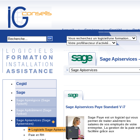
Accueil
Services
Société
Part
|
|
|
Sage Apiservices -
Cegid
Sage
Sage Apinégoce (Sage
Apisoft)
Sage Apiservices Paye Standard V i7
Sage Apibâtiment (Sage
Apibat)
Sage Paye est un logiciel qui vous
Sage Apiservices (Sage
permet de traiter aisément les
Apiservices)
salaires de vos employés de votre
entreprise. La gestion de la paie est
Logiciels Sage Apiservices
facilitée grâce aux
Paie et RH