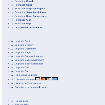
Formation
Cegid
Formation
Sage
Formation
Sage Apinégoce
Formation
Sage Apibâtiment
Formation
Sage Apiservices
Formation
Ciel
Formation
Ebp
Les
centres de formation
Logiciels Cegid
Logiciels Everwin
Logiciels Gestimum
Logiciels Sage
Logiciels Sage Apinégoce
Logiciels Sage Apibâtiment
Logiciels Sage Apiservices
Logiciels Ciel
Logiciels Ebp
Promotions Logiciels
Paiement sécurisé
Livraison et frais de port
Conditions générales de vente
Présentation
Nos Equipes