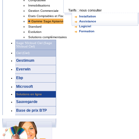
Comptabilité
Immobilisations
Tarifs :
nous consulter
Gestion Commerciale
Etats Comptables et Fiscaux
Installation
Gamme Sage Apiservices
Assistance
Logiciel
Standard
Formation
Evolution
Solutions complémentaires
Sage 50cloud Ciel (Sage
50cloud Ciel)
Ciel (Ciel)
Gestimum
Everwin
Ebp
Microsoft
Solutions en ligne
Sauvegarde
Base de prix BTP